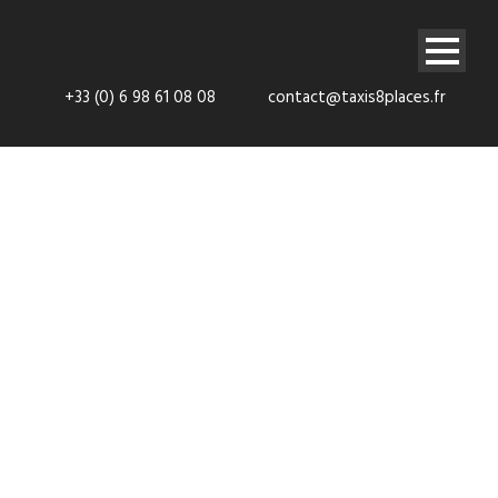
+33 (0) 6 98 61 08 08
contact@taxis8places.fr
Mercedes
Party Limo