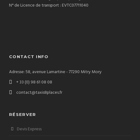
N° de Licence de transport : EVTC07711040
CONTACT INFO
Adresse: 58, avenue Lamartine - 77290 Mitry Mory
+ 33 (0) 98 61 08 08
contact@taxis8places.fr
RÉSERVER
Devis Express