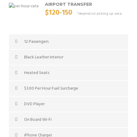
AIRPORT TRANSFER
$120-150
*depend on picking up area
12 Passengers
Black Leather Interior
Heated Seats
$3.00 Per Hour Fuel Surcharge
DVD Player
On Board Wi-Fi
iPhone Charger