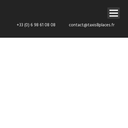
+33 (0) 6 98 61 08 08
contact@taxis8places.fr
Navette
aéroport Gare