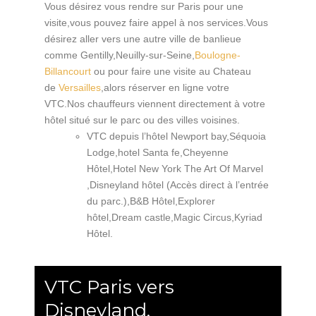
Vous désirez vous rendre sur Paris pour une
visite,vous pouvez faire appel à nos services.Vous
désirez aller vers une autre ville de banlieue
comme Gentilly,Neuilly-sur-Seine,
Boulogne-
Billancourt
ou pour faire une visite au Chateau
de
Versailles
,alors réserver en ligne votre
VTC.Nos chauffeurs viennent directement à votre
hôtel situé sur le parc ou des villes voisines.
VTC depuis l’hôtel Newport bay,Séquoia
Lodge,hotel Santa fe,Cheyenne
Hôtel,Hotel New York The Art Of Marvel
,Disneyland hôtel (Accès direct à l’entrée
du parc.),B&B Hôtel,Explorer
hôtel,Dream castle,Magic Circus,Kyriad
Hôtel.
VTC Paris vers
Disneyland.