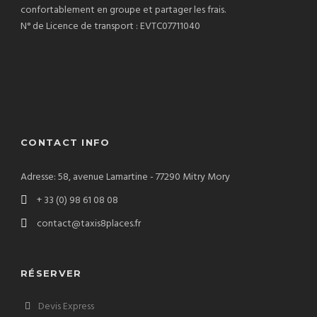
confortablement en groupe et partager les frais.
N° de Licence de transport : EVTC07711040
CONTACT INFO
Adresse: 58, avenue Lamartine - 77290 Mitry Mory
+ 33 (0) 98 61 08 08
contact@taxis8places.fr
RÉSERVER
Devis Express