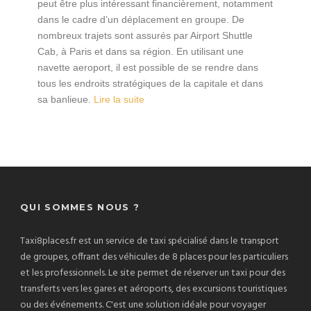
peut être plus intéressant financièrement, notamment
dans le cadre d’un déplacement en groupe. De
nombreux trajets sont assurés par Airport Shuttle
Cab, à Paris et dans sa région. En utilisant une
navette aeroport, il est possible de se rendre dans
tous les endroits stratégiques de la capitale et dans
sa banlieue.
Lire la suite
QUI SOMMES NOUS ?
Taxi8places.fr est un service de taxi spécialisé dans le transport
de groupes, offrant des véhicules de 8 places pour les particuliers
et les professionnels. Le site permet de réserver un taxi pour des
transferts vers les gares et aéroports, des excursions touristiques
ou des événements. C'est une solution idéale pour voyager