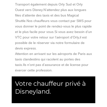
Transport également depuis Orly Sud et Orly
Ouest vers Disney.N’attendez plus aux longues
files d’attente des taxis et des bus Magical
Shuttle.Nos chauffeurs vous contact par SMS pour
vous donner le point de rendez-vous le plus rapide
et le plus facile pour vous.Si vous avez besoin d’un
VTC pour votre retour sur l’aéroport d’Orly,il est
possible de le réserver via notre formulaire de
devis express.
Attention en arrivant sur les aéroports de Paris aux
taxis clandestins qui racolent au portes des
taxis.Ils n’ont pas d’assurance et de license pour
éxercer cette profession.
Votre chauffeur privé à
Disneyland.