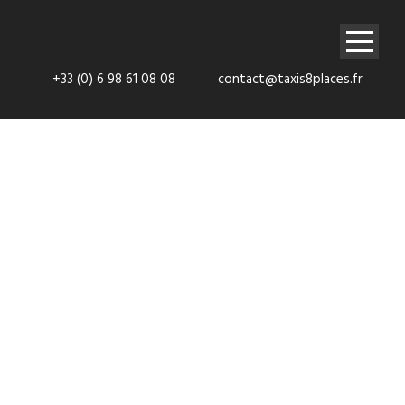
+33 (0) 6 98 61 08 08
contact@taxis8places.fr
VTC aéroports
vers