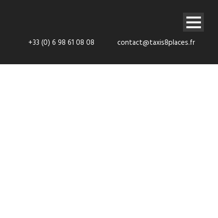
+33 (0) 6 98 61 08 08
contact@taxis8places.fr
Votre Cab et
Taxi 8 places