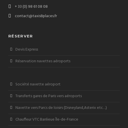
+ 33 (0) 98 61 08 08
contact@taxis8places.fr
RÉSERVER
Devis Express
Réservation navettes aéroports
Société navette aéroport
Transferts gares de Paris vers aéroports
Navette vers Parcs de loisirs (Disneyland,Asterix etc…)
Chauffeur VTC Banlieue Île-de-France