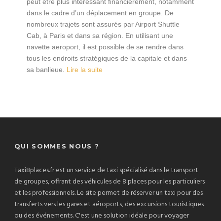
peut être plus intéressant financièrement, notamment
dans le cadre d’un déplacement en groupe. De
nombreux trajets sont assurés par Airport Shuttle
Cab, à Paris et dans sa région. En utilisant une
navette aeroport, il est possible de se rendre dans
tous les endroits stratégiques de la capitale et dans
sa banlieue.
Lire la suite
QUI SOMMES NOUS ?
Taxi8places.fr est un service de taxi spécialisé dans le transport
de groupes, offrant des véhicules de 8 places pour les particuliers
et les professionnels. Le site permet de réserver un taxi pour des
transferts vers les gares et aéroports, des excursions touristiques
ou des événements. C'est une solution idéale pour voyager