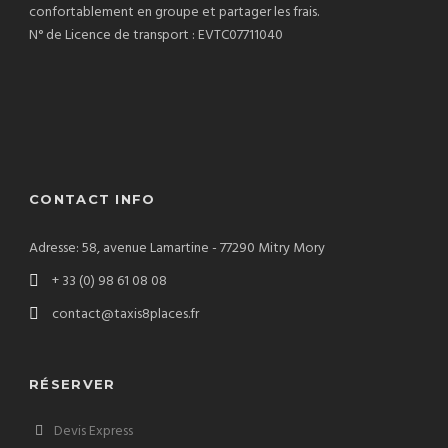
confortablement en groupe et partager les frais.
N° de Licence de transport : EVTC07711040
CONTACT INFO
Adresse: 58, avenue Lamartine - 77290 Mitry Mory
+ 33 (0) 98 61 08 08
contact@taxis8places.fr
RÉSERVER
Devis Express