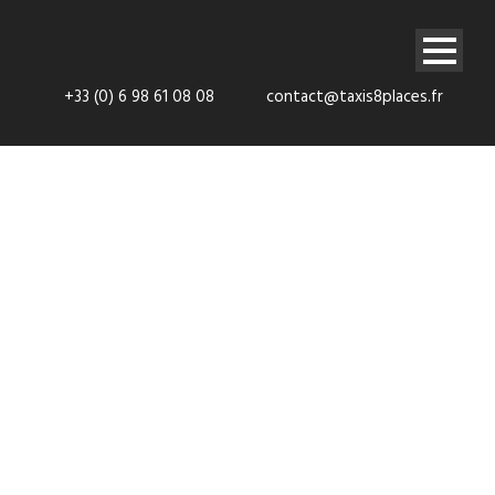
+33 (0) 6 98 61 08 08
contact@taxis8places.fr
Navette
aéroport