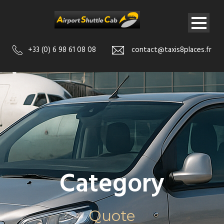
+33 (0) 6 98 61 08 08
contact@taxis8places.fr
Category
Quote