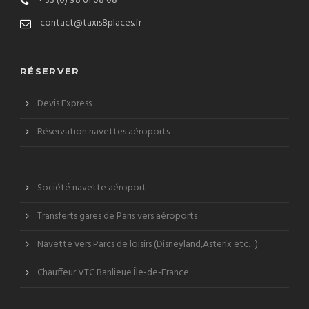
+ 33 (0) 98 61 08 08
contact@taxis8places.fr
RÉSERVER
Devis Express
Réservation navettes aéroports
Société navette aéroport
Transferts gares de Paris vers aéroports
Navette vers Parcs de loisirs (Disneyland,Asterix etc…)
Chauffeur VTC Banlieue Île-de-France