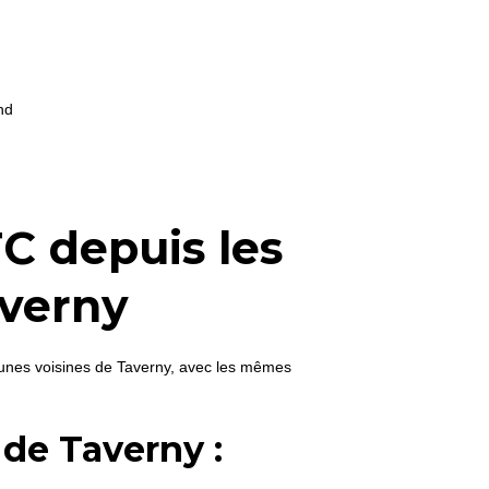
nd
C depuis les
averny
unes voisines de Taverny, avec les mêmes
 de Taverny :