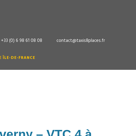
+33 (0) 6 98 61 08 08
contact@taxis8places.fr
 ÎLE-DE-FRANCE
s Taverny
verny – VTC 4 à