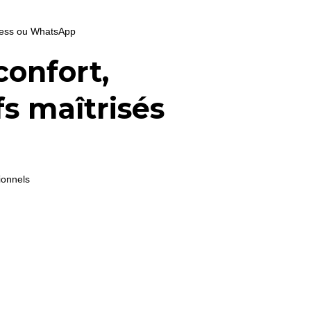
press ou WhatsApp
confort,
fs maîtrisés
tionnels