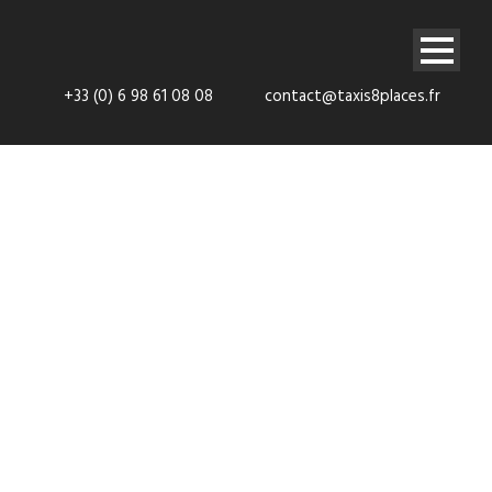
+33 (0) 6 98 61 08 08
contact@taxis8places.fr
Taxi 8 places
Paris 13ème