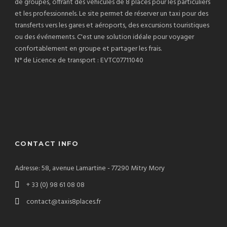
de groupes, offrant des véhicules de 8 places pour les particuliers
et les professionnels. Le site permet de réserver un taxi pour des
transferts vers les gares et aéroports, des excursions touristiques
ou des événements. C'est une solution idéale pour voyager
confortablement en groupe et partager les frais.
N° de Licence de transport : EVTC07711040
CONTACT INFO
Adresse: 58, avenue Lamartine - 77290 Mitry Mory
+ 33 (0) 98 61 08 08
contact@taxis8places.fr