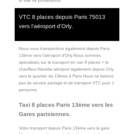
et ville de provenance.
VTC 8 places depuis Paris 75013
vers l’aéroport d’Orly.
Nous vous transportons également depuis Paris
13ème vers l’aéroport d’Orly.Nous sommes
spécialisés sur le transport en van 8 places + le
chauffeur.Navette aéroport également depuis Orly
vers le quartier du 13ème à Paris.Nous ne faisons
pas de service partagé et de transport VTC pour 1
personne.
Taxi 8 places Paris 13ème vers les
Gares parisiennes.
Votre transport depuis Paris 13ème vers la gare