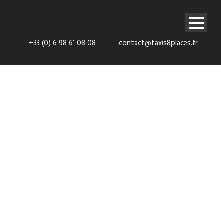
+33 (0) 6 98 61 08 08
contact@taxis8places.fr
Nos
partenaires