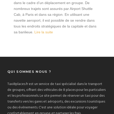
dans le cadre d’un déplacement en groupe. De
nombreux trajets sont assurés par Airport Shuttle
Cab, à Paris et dans sa région. En utilisant une
navette aeroport, il est possible de se rendre dans
tous les endroits stratégiques de la capitale et dans
sa banlieue.
Lire la suite
QUI SOMMES NOUS ?
Taxi8places.fr est un service de taxi spécialisé dans le transport
de groupes, offrant des véhicules de 8 places pour les particuliers
et les professionnels. Le site permet de réserver un taxi pour des
transferts vers les gares et aéroports, des excursions touristiques
ou des événements. C'est une solution idéale pour voyager
confortablement en groupe et partager les frais.