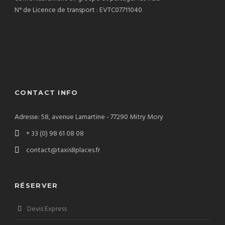
N° de Licence de transport : EVTC07711040
CONTACT INFO
Adresse: 58, avenue Lamartine - 77290 Mitry Mory
+ 33 (0) 98 61 08 08
contact@taxis8places.fr
RÉSERVER
Devis Express