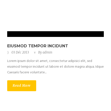
EIUSMOD TEMPOR INCIDUNT
03 Déc 2013
By
admin
Lorem ipsum dolor sit amet, consectetur adipisici elit, sed
eiusmod tempor incidunt ut labore et dolore magna aliqua. Idque
Caesaris facere voluntate...
Read More