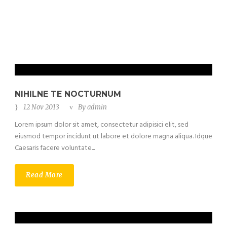
NIHILNE TE NOCTURNUM
12 Nov 2013
By
admin
Lorem ipsum dolor sit amet, consectetur adipisici elit, sed
eiusmod tempor incidunt ut labore et dolore magna aliqua. Idque
Caesaris facere voluntate...
Read More