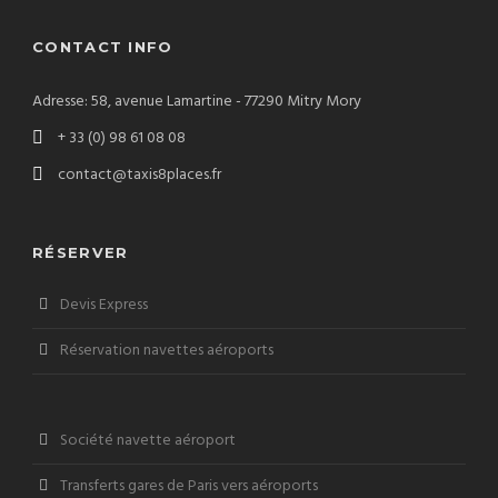
CONTACT INFO
Adresse: 58, avenue Lamartine - 77290 Mitry Mory
+ 33 (0) 98 61 08 08
contact@taxis8places.fr
RÉSERVER
Devis Express
Réservation navettes aéroports
Société navette aéroport
Transferts gares de Paris vers aéroports