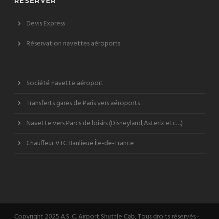
RÉSERVER
Devis Express
Réservation navettes aéroports
Société navette aéroport
Transferts gares de Paris vers aéroports
Navette vers Parcs de loisirs (Disneyland,Asterix etc…)
Chauffeur VTC Banlieue Île-de-France
Copyright 2025 A.S. C. Airport Shuttle Cab, Tous droits réservés -