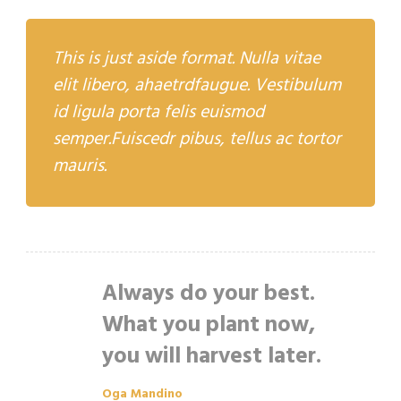
This is just aside format. Nulla vitae
elit libero, ahaetrdfaugue. Vestibulum
id ligula porta felis euismod
semper.Fuiscedr pibus, tellus ac tortor
mauris.
Always do your best.
What you plant now,
you will harvest later.
Oga Mandino