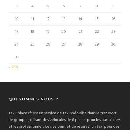
3
4
5
6
7
8
9
10
11
12
13
14
15
16
17
18
19
20
21
22
23
24
25
26
27
28
29
30
31
« Sep
QUI SOMMES NOUS ?
Taxi8places.fr est un service de taxi spécialisé dans le transport
de groupes, offrant des véhicules de 8 places pour les particuliers
et les professionnels. Le site permet de réserver un taxi pour des