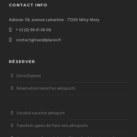
CONTACT INFO
Adresse: 58, avenue Lamartine - 77290 Mitry Mory
+ 33 (0) 98 61 08 08
contact@taxis8places.fr
RÉSERVER
Devis Express
Réservation navettes aéroports
Société navette aéroport
Transferts gares de Paris vers aéroports