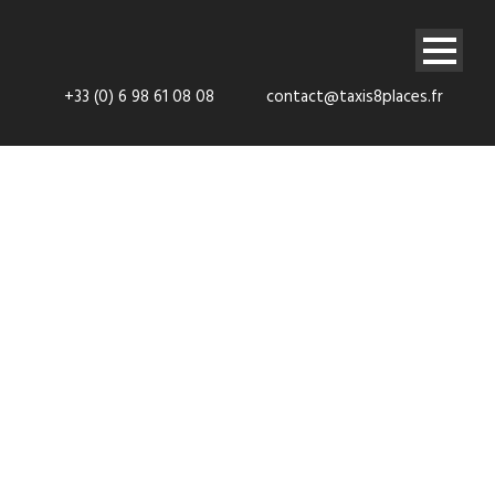
+33 (0) 6 98 61 08 08
contact@taxis8places.fr
Réservez
votre navette