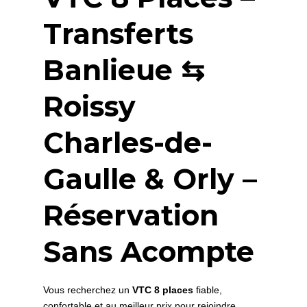
Transferts
Banlieue ⇆
Roissy
Charles-de-
Gaulle & Orly –
Réservation
Sans Acompte
Vous recherchez un
VTC 8 places
fiable,
confortable et au meilleur prix pour rejoindre