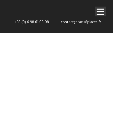
+33 (0) 6 98 61 08 08
contact@taxis8places.fr
Itinéraires en
Ile de France