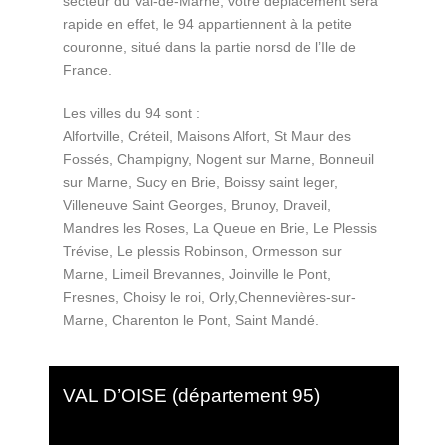
secteur du Val-de-Marne, votre déplacement sera
rapide en effet, le 94 appartiennent à la petite
couronne, situé dans la partie norsd de l’Ile de
France.
Les villes du 94 sont :
Alfortville, Créteil, Maisons Alfort, St Maur des
Fossés, Champigny, Nogent sur Marne, Bonneuil
sur Marne, Sucy en Brie, Boissy saint leger,
Villeneuve Saint Georges, Brunoy, Draveil,
Mandres les Roses, La Queue en Brie, Le Plessis
Trévise, Le plessis Robinson, Ormesson sur
Marne, Limeil Brevannes, Joinville le Pont,
Fresnes, Choisy le roi, Orly,Chennevières-sur-
Marne, Charenton le Pont, Saint Mandé.
VAL D’OISE (département 95)