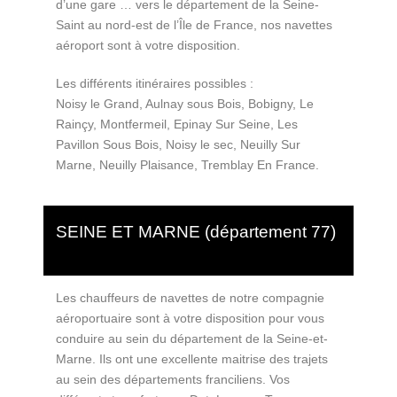
d’une gare … vers le département de la Seine-
Saint au nord-est de l’Île de France, nos navettes
aéroport sont à votre disposition.
Les différents itinéraires possibles :
Noisy le Grand, Aulnay sous Bois, Bobigny, Le
Rainçy, Montfermeil, Epinay Sur Seine, Les
Pavillon Sous Bois, Noisy le sec, Neuilly Sur
Marne, Neuilly Plaisance, Tremblay En France.
SEINE ET MARNE (département 77)
Les chauffeurs de navettes de notre compagnie
aéroportuaire sont à votre disposition pour vous
conduire au sein du département de la Seine-et-
Marne. Ils ont une excellente maitrise des trajets
au sein des départements franciliens. Vos