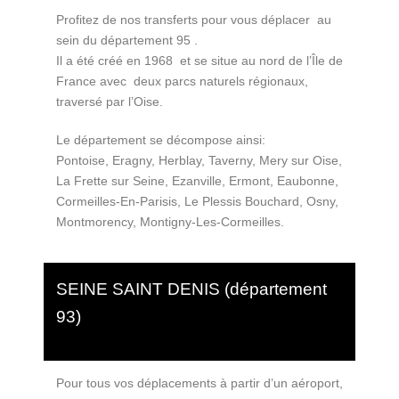
Profitez de nos transferts pour vous déplacer au
sein du département 95 .
Il a été créé en 1968 et se situe au nord de l’Île de
France avec deux parcs naturels régionaux,
traversé par l’Oise.
Le département se décompose ainsi:
Pontoise, Eragny, Herblay, Taverny, Mery sur Oise,
La Frette sur Seine, Ezanville, Ermont, Eaubonne,
Cormeilles-En-Parisis, Le Plessis Bouchard, Osny,
Montmorency, Montigny-Les-Cormeilles.
SEINE SAINT DENIS (département
93)
Pour tous vos déplacements à partir d’un aéroport,