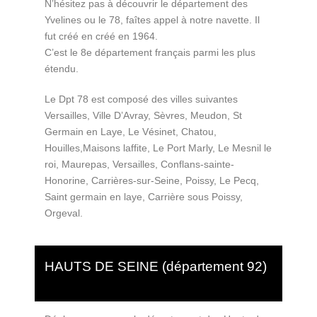
N’hésitez pas à découvrir le département des
Yvelines ou le 78, faîtes appel à notre navette. Il
fut créé en créé en 1964.
C’est le 8e département français parmi les plus
étendu.
Le Dpt 78 est composé des villes suivantes
Versailles, Ville D’Avray, Sèvres, Meudon, St
Germain en Laye, Le Vésinet, Chatou,
Houilles,Maisons laffite, Le Port Marly, Le Mesnil le
roi, Maurepas, Versailles, Conflans-sainte-
Honorine, Carrières-sur-Seine, Poissy, Le Pecq,
Saint germain en laye, Carrière sous Poissy,
Orgeval.
HAUTS DE SEINE (département 92)