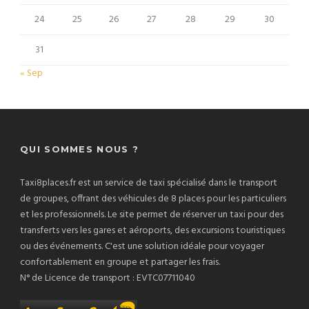
24
25
26
27
28
29
30
31
« Sep
QUI SOMMES NOUS ?
Taxi8places.fr est un service de taxi spécialisé dans le transport
de groupes, offrant des véhicules de 8 places pour les particuliers
et les professionnels. Le site permet de réserver un taxi pour des
transferts vers les gares et aéroports, des excursions touristiques
ou des événements. C'est une solution idéale pour voyager
confortablement en groupe et partager les frais.
N° de Licence de transport : EVTC07711040