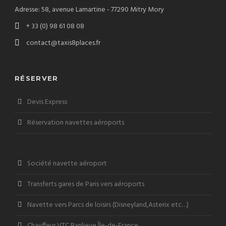
Adresse: 58, avenue Lamartine - 77290 Mitry Mory
+ 33 (0) 98 61 08 08
contact@taxis8places.fr
RÉSERVER
Devis Express
Réservation navettes aéroports
Société navette aéroport
Transferts gares de Paris vers aéroports
Navette vers Parcs de loisirs (Disneyland,Asterix etc…)
Chauffeur VTC Banlieue Île-de-France