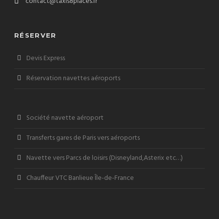
contact@taxis8places.fr
RÉSERVER
Devis Express
Réservation navettes aéroports
Société navette aéroport
Transferts gares de Paris vers aéroports
Navette vers Parcs de loisirs (Disneyland,Asterix etc…)
Chauffeur VTC Banlieue Île-de-France