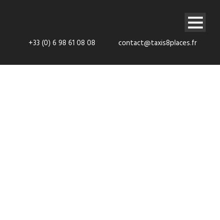
+33 (0) 6 98 61 08 08
contact@taxis8places.fr
Conditions
Générales