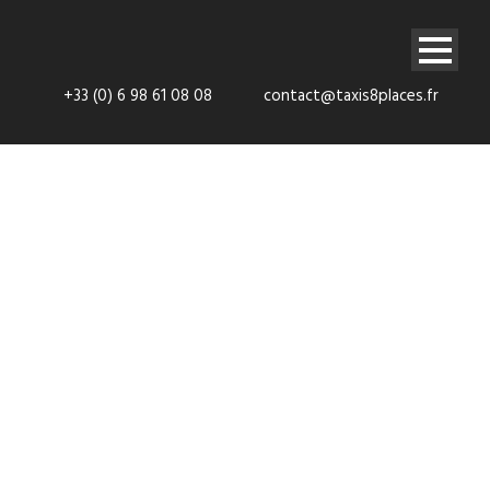
+33 (0) 6 98 61 08 08
contact@taxis8places.fr
VTC 8 places
Hauts-de-