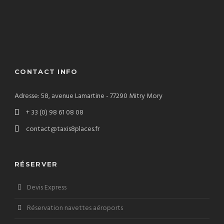
CONTACT INFO
Adresse: 58, avenue Lamartine - 77290 Mitry Mory
+ 33 (0) 98 61 08 08
contact@taxis8places.fr
RÉSERVER
Devis Express
Réservation navettes aéroports