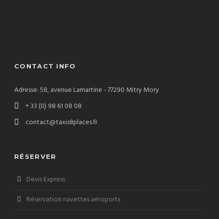
CONTACT INFO
Adresse: 58, avenue Lamartine - 77290 Mitry Mory
+ 33 (0) 98 61 08 08
contact@taxis8places.fr
RÉSERVER
Devis Express
Réservation navettes aéroports