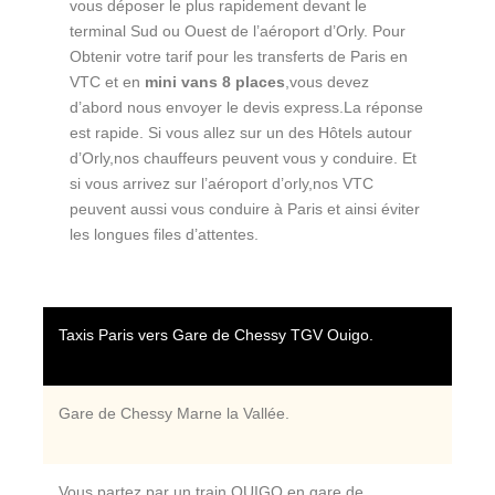
vous déposer le plus rapidement devant le
terminal Sud ou Ouest de l’aéroport d’Orly. Pour
Obtenir votre tarif pour les transferts de Paris en
VTC et en
mini vans 8 places
,vous devez
d’abord nous envoyer le devis express.La réponse
est rapide. Si vous allez sur un des Hôtels autour
d’Orly,nos chauffeurs peuvent vous y conduire. Et
si vous arrivez sur l’aéroport d’orly,nos VTC
peuvent aussi vous conduire à Paris et ainsi éviter
les longues files d’attentes.
Taxis Paris vers Gare de Chessy TGV Ouigo.
Gare de Chessy Marne la Vallée.
Vous partez par un train
OUIGO en gare de