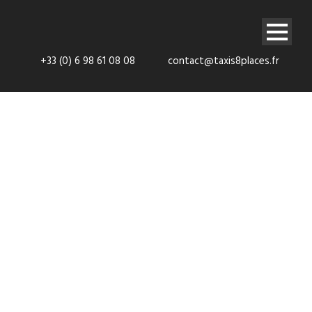
+33 (0) 6 98 61 08 08
contact@taxis8places.fr
VTC vers Paris
(75)