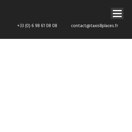
+33 (0) 6 98 61 08 08
contact@taxis8places.fr
VTC Neuilly-
Sur-Seine