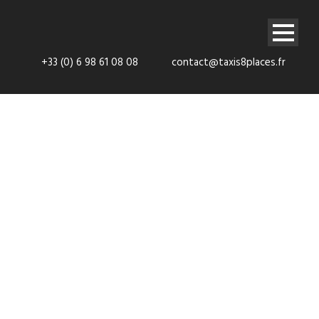
+33 (0) 6 98 61 08 08
contact@taxis8places.fr
Transport VTC
Mareil-Marly