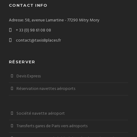
CONTACT INFO
Adresse: 58, avenue Lamartine - 77290 Mitry Mory
+ 33 (0) 98 61 08 08
contact@taxis8places.fr
RÉSERVER
Devis Express
Réservation navettes aéroports
Société navette aéroport
Transferts gares de Paris vers aéroports