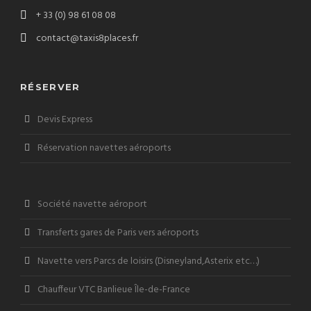
+ 33 (0) 98 61 08 08
contact@taxis8places.fr
RÉSERVER
Devis Express
Réservation navettes aéroports
Société navette aéroport
Transferts gares de Paris vers aéroports
Navette vers Parcs de loisirs (Disneyland,Asterix etc…)
Chauffeur VTC Banlieue Île-de-France