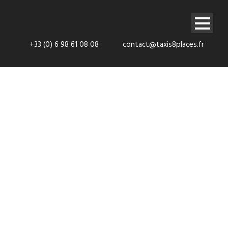
+33 (0) 6 98 61 08 08
contact@taxis8places.fr
Navette
Aéroport