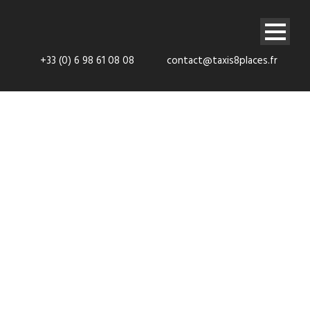
+33 (0) 6 98 61 08 08
contact@taxis8places.fr
Navette VTC
Cab Maisons