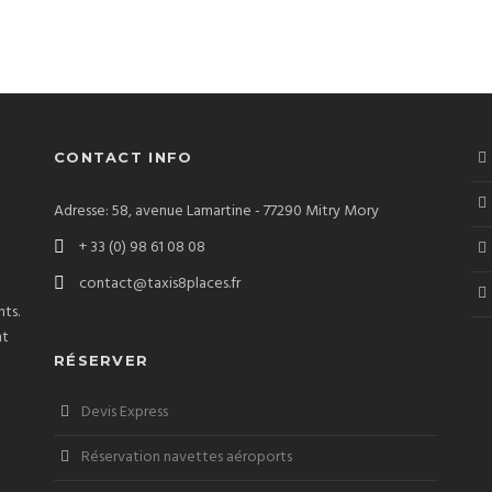
CONTACT INFO
Adresse: 58, avenue Lamartine - 77290 Mitry Mory
+ 33 (0) 98 61 08 08
t
contact@taxis8places.fr
ts.
nt
RÉSERVER
Devis Express
Réservation navettes aéroports