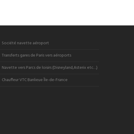
Société navette aéroport
Transferts gares de Paris vers aéroports
Navette vers Parcs de loisirs (Disneyland,Asterix etc…)
Chauffeur VTC Banlieue Île-de-France