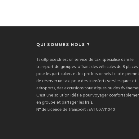
QUI SOMMES NOUS ?
Taxi8places.fr est un service de taxi spécialisé dans le
transport de groupes, offrant des véhicules de 8 places
pour les particuliers et les professionnels. Le site perme
de réserver un taxi pour des transferts vers les gares et
aéroports, des excursions touristiques ou des événemen
C'est une solution idéale pour voyager confortableme
en groupe et partager les frais.
N° de Licence de transport : EVTC07711040