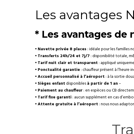
Les avantages N
* Les avantages de n
•
Navette privée 8 places
: idéale pour les familles
•
Transferts 24h/24 et 7j/7
: disponibilité totale, 
•
Tarif nuit clair et transparent
: appliqué uniquemen
•
Ponctualité garantie
: chauffeur présent à l’heure i
•
Accueil personnalisé à l’aéroport
: à la sortie do
•
Sièges enfant
disponibles
à partir de 1 an
–
•
Paiement au chauffeur
: en espèces ou CB directem
•
Tarif fixe garanti
: aucun supplément en cas d’embou
•
Attente gratuite à l’aéroport
: nous nous adapton
Tra