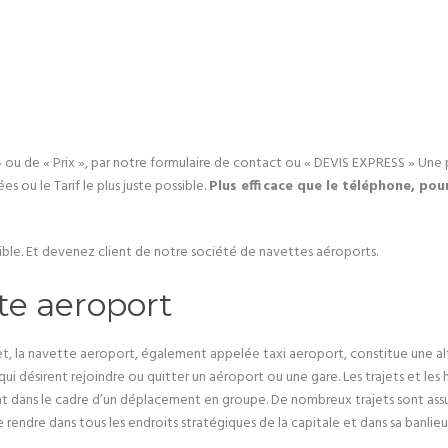
 ou de « Prix », par notre formulaire de contact ou « DEVIS EXPRESS » Une
ou le Tarif le plus juste possible.
Plus efficace que le téléphone, pour
ible. Et devenez client de notre société de navettes aéroports.
te aeroport
et, la navette aeroport, également appelée taxi aeroport, constitue une alte
i désirent rejoindre ou quitter un aéroport ou une gare. Les trajets et les h
 dans le cadre d’un déplacement en groupe. De nombreux trajets sont assurés
se rendre dans tous les endroits stratégiques de la capitale et dans sa banlie