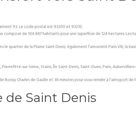
tement 93. Le code postal est 93200 et 93210.
 se compose de 104 867 habitants pour une superficie de 124 hectares. Les ha
 le quartier de la Plaine Saint Denis, également l’université Paris VIII, la ba
 Pierrefitte-sur-Seine, Stains, Île Saint-Denis, Saint-Ouen, Paris, Aubervillier
e Roissy Charles de Gaulle et 38 minutes pour vous rendre à l’aéroport de Pa
le de Saint Denis