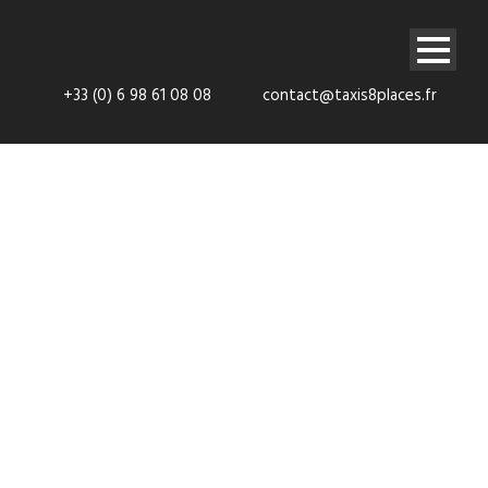
+33 (0) 6 98 61 08 08
contact@taxis8places.fr
VTC- Les
Pavillons Sous