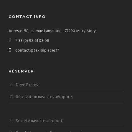
CONTACT INFO
Adresse: 58, avenue Lamartine - 77290 Mitry Mory
+ 33 (0) 98 61 08 08
contact@taxis8places.fr
RÉSERVER
Devis Express
Réservation navettes aéroports
Société navette aéroport