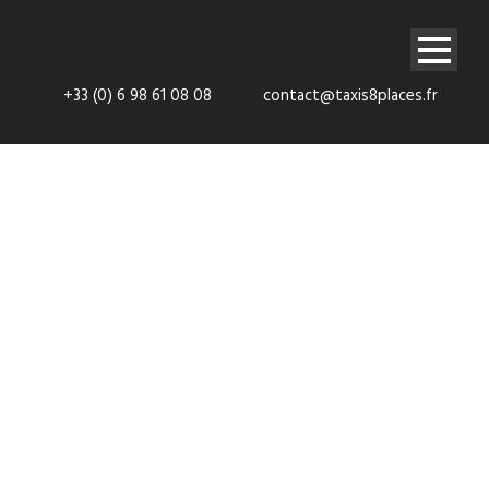
+33 (0) 6 98 61 08 08
contact@taxis8places.fr
Navette 8
places Chessy