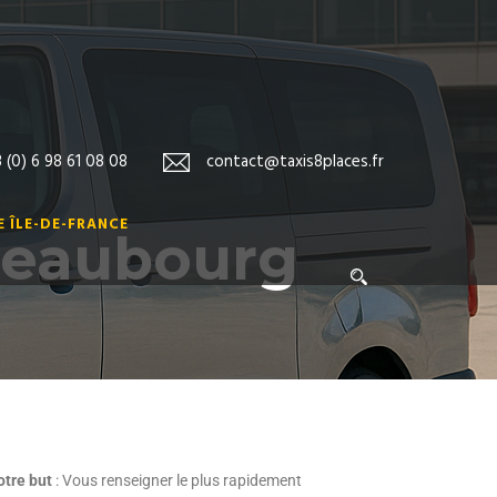
 (0) 6 98 61 08 08
contact@taxis8places.fr
 ÎLE-DE-FRANCE
 Beaubourg
otre but
: Vous renseigner le plus rapidement