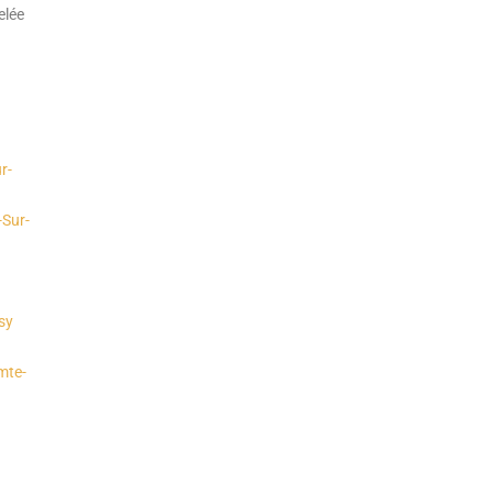
elée
r-
-Sur-
sy
mte-