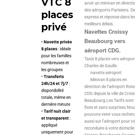
VTC 8
avoir un minivan en directi
des aéroports Parisiens. De
places
express et réponse dans le
privé
meilleurs délais.
Navettes Croissy
Beaubourg vers
•
Navette privée
8 places
: idéale
aéroport CDG.
pour les familles
Taxis 8 places vers aéropor
nombreuses et
Charles de Gaulle.
les groupes
navette aéroport
•
Transferts
Minivan 8 places en
24h/24 et 7j/7
:
direction de l’aéroport Rois
disponibilité
CDG depuis la ville de Crois
totale, même en
Beaubourg.Les Tarifs sont
dernière minute
fixes et sans surprises.Nou
•
Tarif nuit clair
pouvons venir vous recher
et transparent
:
aussi sur l’aéroport pour v
appliqué
reconduire à votre domicile
uniquement pour