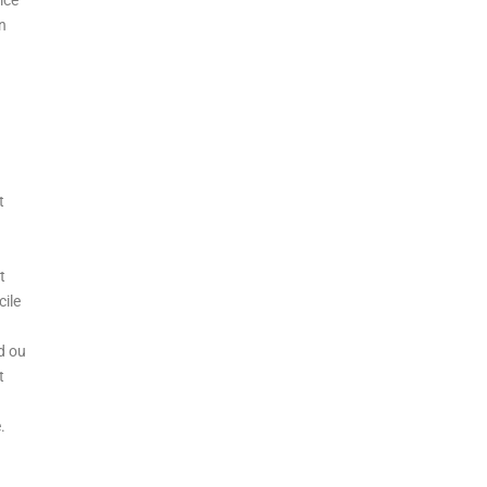
ice
n
t
t
cile
d ou
t
.