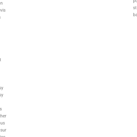
po
on
st
vis
b
s
t
sy
sy
s
cher
ous
 sur