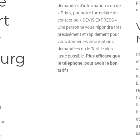
e
po
demande « d’information » ou de
n
« Prix », par notre formulaire de
rt
contact ou « DEVIS EXPRESS »
Une personne vous répondra très
y
précisément et rapidement pour
vous donner les informations
demandées ou le Tarif le plus
urg
Ch
juste possible.
Plus efficace que
ef
le téléphone, pour avoir le bon
ae
tarif !
au
El
re
tr
.
fl
t
f
d
 ou
as
sa
r