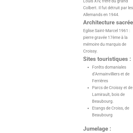
Louis XIV, frère du grand
Colbert. Il fut détruit par les
Allemands en 1944.
Architecture sacrée
Eglise Saint-Marcel 1961 :
pierre gravée 17ème à la
mémoire du marquis de
Croissy.
Sites touristiques :
Forêts domaniales
d’Armainvilliers et de
Ferrières
Parcs de Croissy et de
Lamirault, bois de
Beaubourg.
Etangs de Croiss, de
Beaubourg
Jumelage :