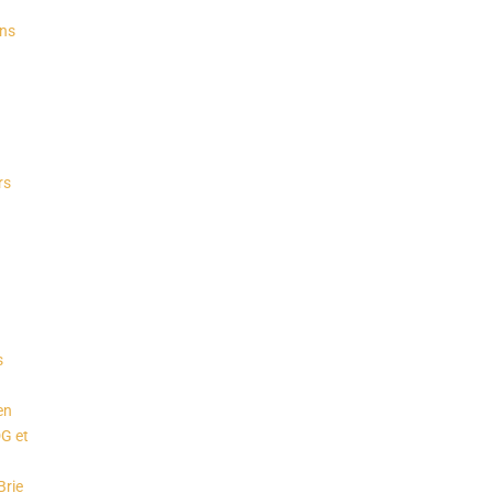
ins
rs
s
en
DG et
Brie