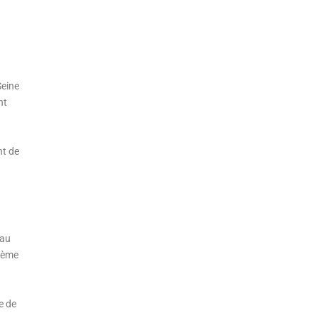
Seine
nt
nt de
eau
8ème
e de