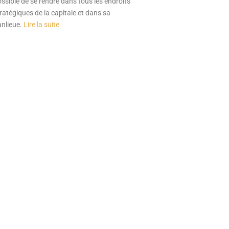
ssible de se rendre dans tous les endroits
ratégiques de la capitale et dans sa
anlieue.
Lire la suite