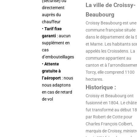
(sécurisé) ou
La ville de Croissy-
directement
Beaubourg
auprès du
chauffeur
Croissy Beaubourg est une
•
Tarif fixe
commune française située
garanti
: aucun
dans le département de la 
supplément en
et Marne. Les habitants so
cas
appelés les Croisséens. La
d’embouteillages
commune appartient au
•
Attente
canton et à l’arrondisseme
gratuite à
Torcy, elle comprend 1100
l’aéroport
: nous
hectares.
nous adaptons
Historique :
en cas de retard
Croissy et Beaubourg ont
de vol
fusionné en 1804. Le chât
fut transformé au début 1
par Robert de Cotte pour
Charles François Colbert,
marquis de Croissy, ministr