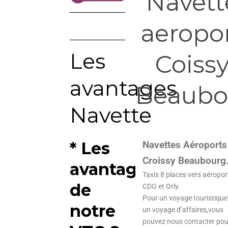
Navett
aeropo
Les
Coiss
avantages
Beaubo
Navette
* Les
Navettes Aéroports
Croissy Beaubourg
avantages
Taxis 8 places vers aéropor
de
CDG et Orly.
Pour un voyage touristique
notre
un voyage d’affaires,vous
pouvez nous contacter pou