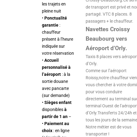
Croissy-Beaubourg.Ce serv
les trajets en
de transport est privé et no
pleine nuit
partagé. VTC 8 places. 8
•
Ponctualité
passagers + le chauffeur.
garantie
:
Navettes Croissy
chauffeur
Beaubourg vers
présent à l’heure
indiquée sur
Aéroport d’Orly.
votre réservation
Taxis 8 places vers aéropor
•
Accueil
d’Orly.
personnalisé à
Comme sur l’aéroport
l’aéroport
: à la
Roissy,notre chauffeur vien
sortie douane
vous chercher à votre domi
avec pancarte
pour vous conduire
(sur demande)
directement au terminal su
•
Sièges enfant
terminal Ouest de l’aéropor
disponibles
à
d’Orly.Transferts 24/24h et
partir de 1 an
–
tous les jours de la semaine
•
Paiement au
Notre métier est de vous
choix
: en ligne
transporter !