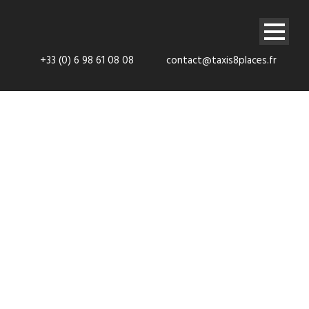
+33 (0) 6 98 61 08 08
contact@taxis8places.fr
Navette VTC
Pontault