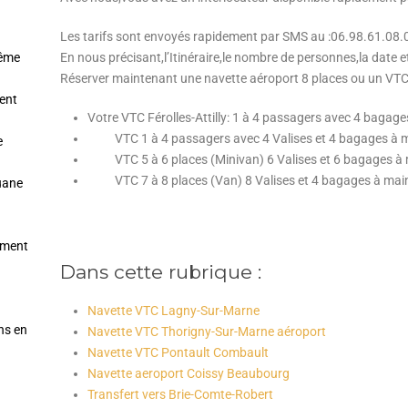
Les tarifs sont envoyés rapidement par SMS au :06.98.61.08.
même
En nous précisant,l’Itinéraire,le nombre de personnes,la date et
Réserver maintenant une navette aéroport 8 places ou un VTC d
ent
Votre VTC Férolles-Attilly: 1 à 4 passagers avec 4 bagage
VTC 1 à 4 passagers avec 4 Valises et 4 bagages à m
e
VTC 5 à 6 places (Minivan) 6 Valises et 6 bagages à 
VTC 7 à 8 places (Van) 8 Valises et 4 bagages à mai
ouane
tement
Dans cette rubrique :
Navette VTC Lagny-Sur-Marne
ns en
Navette VTC Thorigny-Sur-Marne aéroport
Navette VTC Pontault Combault
Navette aeroport Coissy Beaubourg
Transfert vers Brie-Comte-Robert