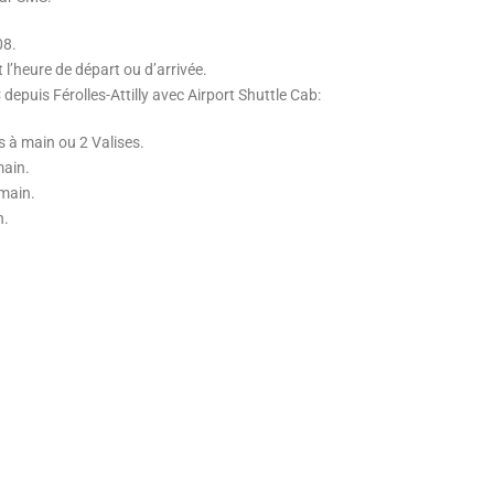
08.
 l’heure de départ ou d’arrivée.
epuis Férolles-Attilly avec Airport Shuttle Cab:
s à main ou 2 Valises.
ain.
main.
n.