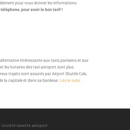
idement pour vous donner les informations
 téléphone, pour avoir le bon tarif !
alternative intéressante aux taxis parisiens et aux
t les horaires des taxi aeroport sont plus
eux trajets sont assurés par Airport Shuttle Cab,
de la capitale et dans sa banlieue.
Lire la suite
Société navette aéroport