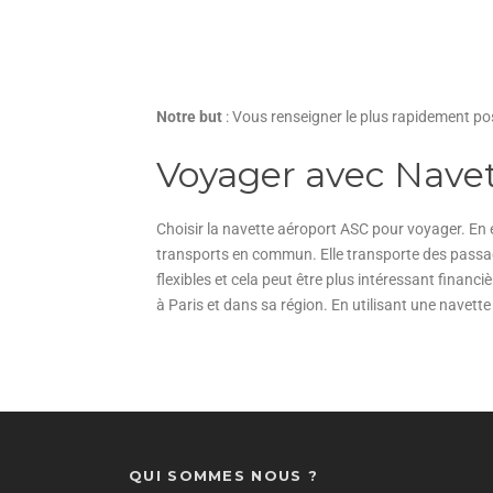
Notre but
: Vous renseigner le plus rapidement pos
Voyager avec Navet
Choisir la navette aéroport ASC pour voyager. En e
transports en commun. Elle transporte des passager
flexibles et cela peut être plus intéressant fina
à Paris et dans sa région. En utilisant une navette
QUI SOMMES NOUS ?