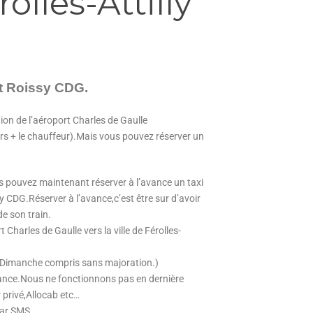
olles-Attilly
rt Roissy CDG.
tion de l’aéroport Charles de Gaulle
ers + le chauffeur).Mais vous pouvez réserver un
 pouvez maintenant réserver à l’avance un taxi
sy CDG.Réserver à l’avance,c’est être sur d’avoir
de son train.
harles de Gaulle vers la ville de Férolles-
t Dimanche compris sans majoration.)
avance.Nous ne fonctionnons pas en dernière
 privé,Allocab etc…
par SMS.