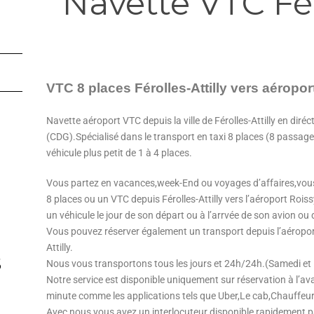
Navette VTC Fér
VTC 8 places Férolles-Attilly vers aéropo
Navette aéroport VTC depuis la ville de Férolles-Attilly en diréc
(CDG).Spécialisé dans le transport en taxi 8 places (8 passag
véhicule plus petit de 1 à 4 places.
Vous partez en vacances,week-End ou voyages d’affaires,vous
8 places ou un VTC depuis Férolles-Attilly vers l’aéroport Rois
un véhicule le jour de son départ ou à l’arrvée de son avion ou 
Vous pouvez réserver également un transport depuis l’aéroport C
Attilly.
s
Nous vous transportons tous les jours et 24h/24h.(Samedi e
Notre service est disponible uniquement sur réservation à l’
minute comme les applications tels que Uber,Le cab,Chauffeur
Avec nous,vous avez un interlocuteur disponible rapidement 