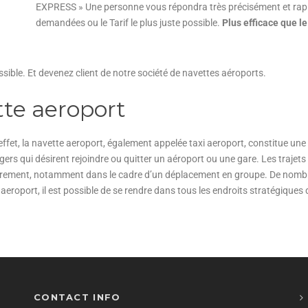
EXPRESS » Une personne vous répondra très précisément et rap
demandées ou le Tarif le plus juste possible.
Plus efficace que le
sible. Et devenez client de notre société de navettes aéroports.
te aeroport
ffet, la navette aeroport, également appelée taxi aeroport, constitue une 
s qui désirent rejoindre ou quitter un aéroport ou une gare. Les trajets e
ncièrement, notamment dans le cadre d’un déplacement en groupe. De nombr
 aeroport, il est possible de se rendre dans tous les endroits stratégiques 
CONTACT INFO