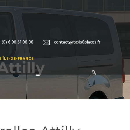
 (0) 6 98 61 08 08
contact@taxis8places.fr
 ÎLE-DE-FRANCE
ttilly