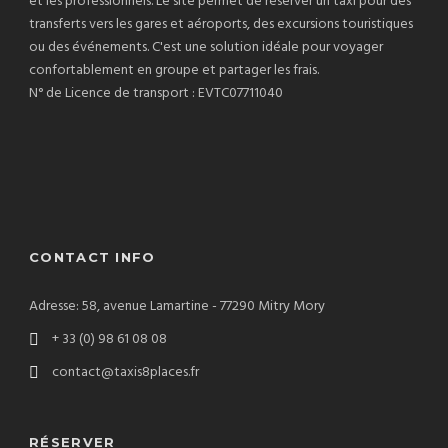
et les professionnels. Le site permet de réserver un taxi pour des
transferts vers les gares et aéroports, des excursions touristiques
ou des événements. C'est une solution idéale pour voyager
confortablement en groupe et partager les frais.
N° de Licence de transport : EVTC07711040
CONTACT INFO
Adresse: 58, avenue Lamartine - 77290 Mitry Mory
+ 33 (0) 98 61 08 08
contact@taxis8places.fr
RÉSERVER