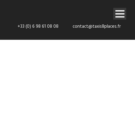
+33 (0) 6 98 61 08 08
contact@taxis8places.fr
Navettes
Tournan-en-