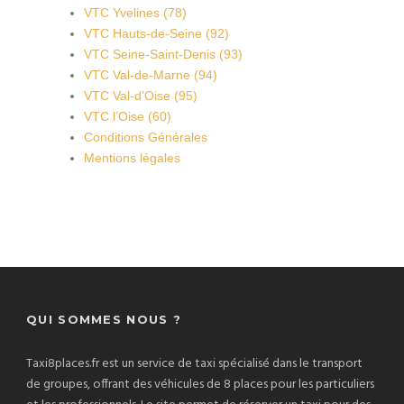
VTC Yvelines (78)
VTC Hauts-de-Seine (92)
VTC Seine-Saint-Denis (93)
VTC Val-de-Marne (94)
VTC Val-d’Oise (95)
VTC l’Oise (60)
Conditions Générales
Mentions légales
QUI SOMMES NOUS ?
Taxi8places.fr est un service de taxi spécialisé dans le transport
de groupes, offrant des véhicules de 8 places pour les particuliers